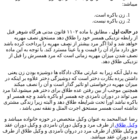
میباشد:
زن باکره است.
زن باکره نیست.
در حالت اول
، مطابق با ماده ۱۱۰۲ قانون مدنی هرگاه شوهر قبل
از رابطه نزدیکی همسر خود را طلاق دهد مستحق نصف مهریه
خواهد شد و لذا اگر مرد بیشتر از نصف مهریه را پرداخت کرده باشد
حق دارد مازاد آن را قیمت و یا عیناً مسترد کند. با توجه به این ماده
نصف شدن میزان مهریه زمانی است که مرد همسرش را قبل از
نزدیکی طلاق دهد.
به دلیل آنکه زیرا به عبارتی ملاک دادگاه ها دوشیزه بودن زن یعنی
داشتن پرده بکارت دختر است که دوشیزگی دختر علاوه بر اینکه در
میزان مهریه درخواستی او تاثیر گذار است و آن را نصف میکند
همچنین موجب از بین رفتن عده طلاق برای دختر هم میشود.لذا مرد
می تواند در دوران نامزدی چه همسر او باکره باشد و چه همسر او
باکره نباشد اورا تحت شرایطه طلاق دهد و البته زیرا زندگی مشتری
نداشته است همسر مستحق اجرت المثل و نفقه نمی باشد ،
رضا عبدالمحمد به عنوان وکیل متخصص در حوزه خانواده میباشد و
وکیل طلاق
از طرف مرد و وکیل دوران نامزدی و وکیل دوران عقد
و وکیل طلاق از طرف مرد در دروان نامزدی و وکیل طلاق از طرف
مرد دوران عقد میباشد.