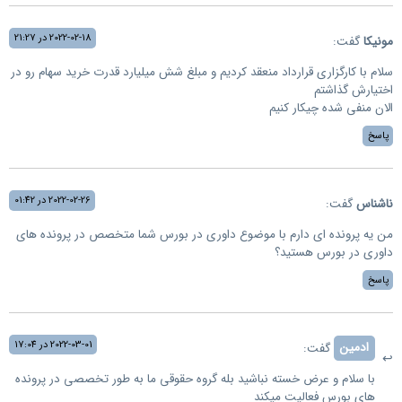
2022-02-18 در 21:27
مونيكا
گفت:
سلام با كارگزاري قرارداد منعقد كرديم و مبلغ شش ميليارد قدرت خريد سهام رو در
اختيارش گذاشتم
الان منفي شده چيكار كنيم
پاسخ
2022-02-26 در 01:42
ناشناس
گفت:
من یه پرونده ای دارم با موضوع داوری در بورس شما متخصص در پرونده های
داوری در بورس هستید؟
پاسخ
2022-03-01 در 17:04
ادمین
گفت:
با سلام و عرض خسته نباشید بله گروه حقوقی ما به طور تخصصی در پرونده
های بورس فعاليت میکند