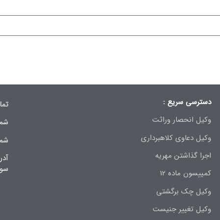
دسترسی سریع :
تما
وکیل انحصار وراثت
شما
وکیل دعاوی کلاهبرداری
شما
اجرا گذاشتن مهریه
سوم
کمییسون ماده 12
وکیل چک برگشتی
وکیل تغییر جنیست