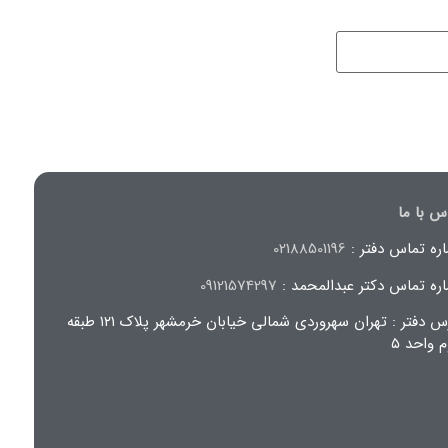
س با ما
ره تماس دفتر :
02188501196
ره تماس دکتر عبدالمحمد :
09121574297
آدرس دفتر : تهران سهروردی شمالی خیابان خرمشهر پلاک ۱۲۱ طبقه
 واحد ۵