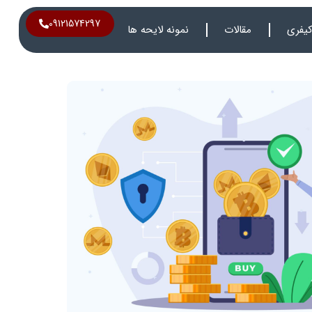
09121574297
یفری
مقالات
نمونه لایحه ها