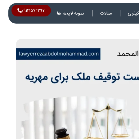
09121574297
یفری
مقالات
نمونه لایحه ها