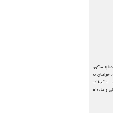
دواج مذکور،
. خواهان به
 از آنجا که
خوانده دارای ملک به پلاک ثبتی [شماره پلاک ثبتی] واقع در [آدرس ملک] می باشد، لذا خواهان به استناد مواد 1082 و 1083 قانون مدنی و ماده 12