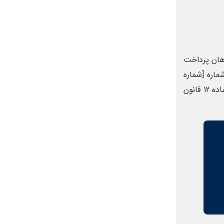
اهان پرداخت
ماره [شماره
سند مالکیت]، مالک ملک واقع در [آدرس ملک] به مساحت [مساحت ملک] می باشد، لذا به استناد مواد 1082 و 1083 قانون مدنی و ماده 12 قانون