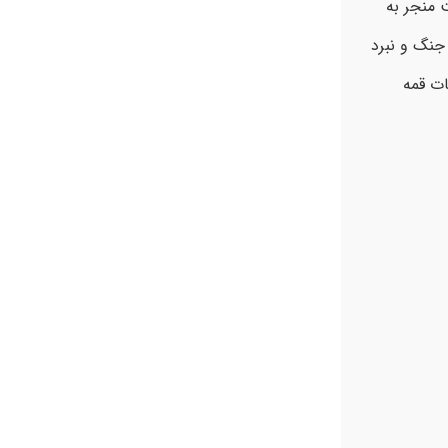
 منجر به
 جنگ و نبرد
ات قمه