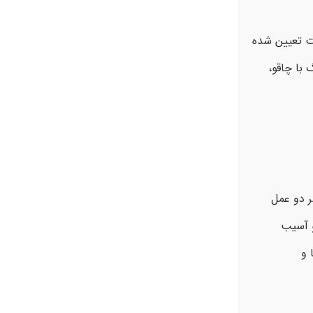
ست تعیین شده
با چاقو،
ر دو عمل
و آسیب
 و