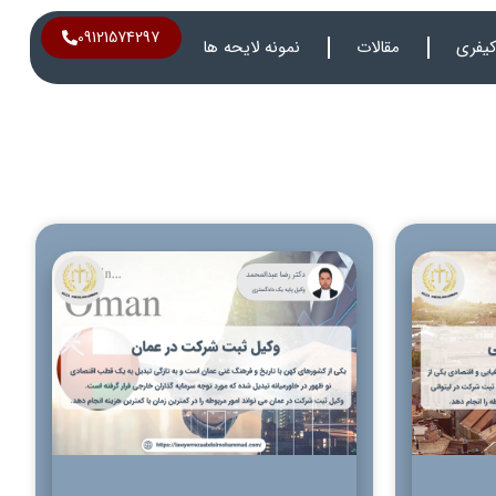
09121574297
یفری
مقالات
نمونه لایحه ها