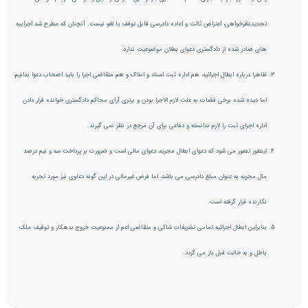
تجدیدنظرخواهی، اعتراض ثالث و اعاده دادرسی قابل توقف یا لغو نیست. آنچنان که مطرح شد اجراییه
های صادر شده از دادگستری دعوای بطلان موضوعیت ندارد.
ظاهرا درباره ابطال اجرائیه، هم اداره ثبت اسناد و املاک و هم متقاضی اجرا را باید اصحاب دعوا بدانیم،
اما دیده شده برخی قضات به علت لازم الاجرا بودن و برتری آرای محاکم دادگستری خوانده قرار دادن
اداره اجرای ثبت را لازم ندانسته و دفاعی برای آن مرجع در نظر نمی گیرند.
اینطور تصور می شود که دعوای ابطال مجریه، دعوای مالی است و ضرورت بر پرداخت سه و نیم درصد
مال مجریه به عنوان مبلغ دادرسی می باشد، اما فرض غیرمالی در این گونه دعاوی نیز مورد تجربه
نگارنده قرار گرفته است.
بنابراین ابطال اجرائیه تمامی تشریفات شاکی و متقاضی اعم از ممنوعیت خروج بدهکار و توقیف ملک
باطل و به حالت قبل باز می گردد.