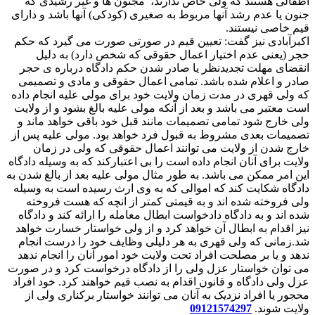
اطفالی هستند که ولی خاص ندارند، مجنون ها و غیر رشیدی که
جنون یا عدم رشد آنها مربوط به صغیری (کودکی) آنها باشد و دارای
قیم خاصی نیستند.
اكبرآبادی نیز گفت: تعیین قیم در صورتی صورت می گیرد که حکم
حجر (یعنی عدم اختیار اعمال حقوقی که شخص دارد) به دلیل
انقضای مهلت تجدیدنظر یا صادر شدن حکم دادگاه درباره ی حجر
صادر و اعلام شده باشد. تمامی اعمال حقوقی و‌ مادی و تصمیمی
که ولی قهری در مدت زمان ولایت خود برای مولی علیه انجام داده
است معتبر می باشد و بعد از آنکه مولی علیه بالغ بشود و از ولایت
ولی خارج شود تمامی تصمیمات مانند قبل خود باقی خواهد ماند و
تصمیمات بعدی مشروط به قبول فرد خواهد بود. مولی علیه پس از
خارج شدن از ولایت می توانند اعمال حقوقی که ولی در زمان
ولایت برای آنان انجام داده است را بی اعتبارکند که به وسیله دادگاه
این امر ممکن می باشد. به طور مثال مولی علیه بعد از بالغ شدن به
دادگاه شکایت کند که اموالی که به وی ارث رسیده است به وسیله
ولی فروخته شده اند و به قیمتی کمتر از انچه که هست فروخته
شده اند و به دادگاه دادخواست ابطال معامله را ارائه کند و دادگاه
نیز اقدام به ابطال آن خواهد کرد و از ولی خواستار خسارت خواهد
شد.زمانی که ولی قهری به هر دلیلی وظایف خود را درست انجام
ندهد و یا بر مصلحت افراد تحت ولایت خود امور آنان را انجام ندهد
می توان خواستار عزل ولی را از دادگاه درخواست کرد و در صورت
عزل ولی دادگاه و قانون اقدام به نصب قیم خواهند کرد. خود افراد
محجور یا افراد نزدیک به آنان می توانند خواستار برکناری ولی از
ولایت شوند.
09121574297