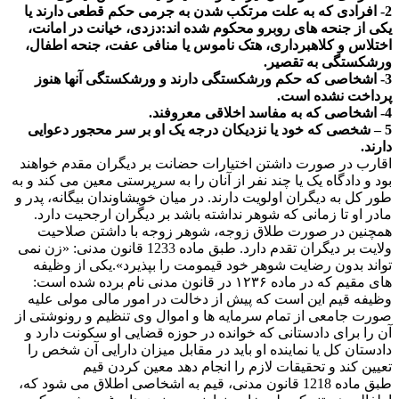
2- افرادی که به علت مرتکب شدن به جرمی حکم قطعی دارند یا
یکی از جنحه های روبرو محکوم شده اند:دزدی، خیانت در امانت،
اختلاس و کلاهبرداری، هتک ناموس یا منافی عفت، جنحه اطفال،
ورشکستگی به تقصیر.
3- اشخاصی که حکم ورشکستگی دارند و ورشکستگی آنها هنوز
پرداخت نشده است.
4- اشخاصی که به مفاسد اخلاقی معروفند.
5 – شخصی که خود یا نزدیکان درجه یک او بر سر محجور دعوایی
دارند.
اقارب در صورت داشتن اختیارات حضانت بر دیگران مقدم خواهند
بود و دادگاه یک یا چند نفر از آنان را به سرپرستی معین می کند و به
طور کل به دیگران اولویت دارند. در میان خویشاوندان بیگانه، پدر و
مادر او تا زمانی که شوهر نداشته باشد بر دیگران ارجحیت دارد.
همچنین در صورت طلاق زوجه، شوهر زوجه با داشتن صلاحیت
ولایت بر دیگران تقدم دارد. طبق ماده 1233 قانون مدنی: «زن نمی
تواند بدون رضایت شوهر خود قیمومت را بپذیرد».یکی از وظیفه
های مقیم که در ماده ۱۲۳۶ در قانون مدنی نام برده شده است:
وظیفه قیم این است که پیش از دخالت در امور مالی مولی علیه
صورت جامعی از تمام سرمایه ها و اموال وی تنظیم و رونوشتی از
آن را برای دادستانی که خوانده در حوزه قضایی او سکونت دارد و
دادستان کل یا نماینده او باید در مقابل میزان دارایی آن شخص را
تعیین کند و تحقیقات لازم را انجام دهد معین کردن قیم
طبق ماده 1218 قانون مدنی، قیم به اشخاصی اطلاق می شود که،