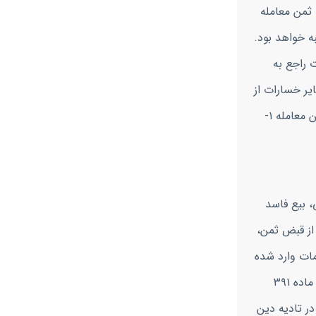
ثمن معامله
ه خواهد بود.
ت راجع به
ایر خسارات از
جمله خسارت تاخیر در تأدیه دین و یا به همراه وجه التزام ناشی از قرارداد و ضمن یک دادخواست مطالبه نمود. مطالب مرتبط با ثمن معامله ۱-
ابهام کند پس مطالعه نفرماییدبه موجب ماده ٣۶۵ قانون مدنی، بیع فاسد
سب مواد ٣٩٠ و ٣٩١ قانون مرقوم، اگر بعد از قبض ثمن،
مات وارد شده
بر مشتری نیز برآید و چون ثمن در اختیار بایع بوده است در صورت کاهش ارزش ثمن و اثبات آن، با توجه به اطلاق عنوان غرامات در ماده ٣٩١
در تادیه دین