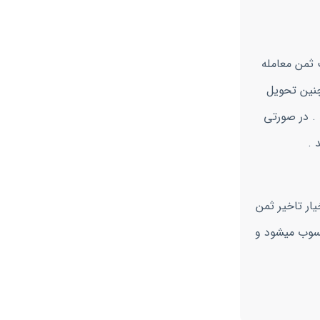
 ثمن معامله
چنین تحویل
 . در صورتی
 .
خیار تاخیر ثمن
حسوب میشود و