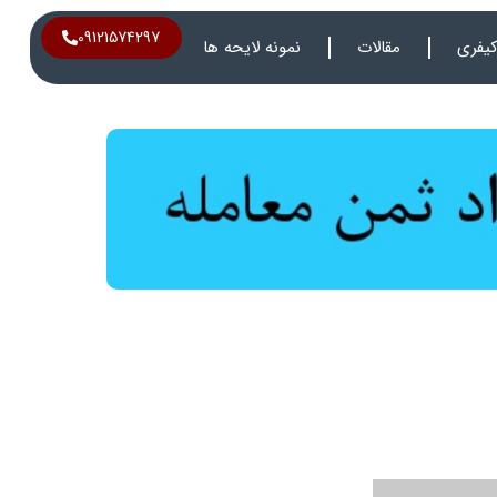
09121574297
یفری
مقالات
نمونه لایحه ها