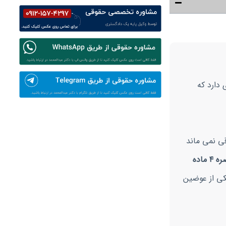
 دارد که
قی نمی ماند
طبق تبصره ۴ ماده
یکی از عوضین