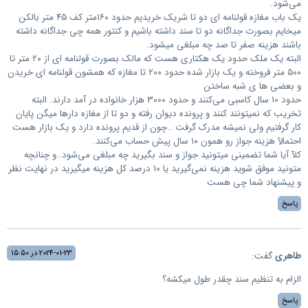
می‌شود.
یک باب مغازه قولنامه ای دو تا شریک خریدیم حدود ۱۶۰متر کف ۴۵ متر بالکن
میخایم بصورت جداگانه دو تا سند داشته باشیم و کنتور همه چی جداگانه داشته
باشند هزینه صفر تا صد چه مبلغی میشود.
البته یک ملک حدود یک هکتاری هست که مالک بصورت قولنامه ای از ۲۰ متر تا
۵۰۰ متر فروخته و یک بازار شده حدود ۲۰۰ تا مغازه که همشون قولنامه ای خریدن
و بعضی ها ی شبه ساختن
حدود ۱۰ سال کاسبی می‌کنند و حدود ۳۰۰۰ هزار خانواده در آمد دارند. البته
تخریب که نمیتونند کنند و پرونده دیوان رفته و دو تا از مغازه دارها میگن پایان
کار گرفتیم ولی نمیشه مدرک گرفت ..چون از قدیم پرونده دارد و یک بازار هست
احتمالآ هزینه جواز رو همون ۱۰ سال پیش حساب می‌کنند.
کلآ آیا شما تضمینی میتونید جواز و سند بگیرید چه مبلغی می‌شود..و چنانچه
متونید موفق شوید هزینه نمی‌گیرید یا ۱۰ درصد کل هزینه میگیرید در نهایت نظر
و پیشنهاد شما چی هست
پاسخ
2024-01-23 در 15:50
طاهری
گفت:
الزام به تنظیم سند چقدر طول میکشه؟
پاسخ