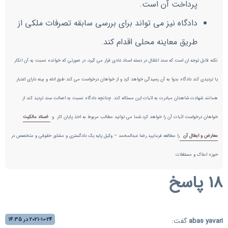
پرداخت آن است.
دادگاه نیز می تواند برای بررسی سابقه تصرفات ملکی از
طریق معاینه محلی اقدام کند.
نکته قابل توجه ان است که سند انتقال در دسته اسناد عادی قرار می گیرد، در صورتی که خوانده نسبت به آن انکار
یا تردیدی کند دادگاه بدوا به آن رسیدگی خواهد کرد و از خواهان درخواست می کند طبق ادله و بینه دارای اعتبار
همانند شهادت شاهدان مبادرت به اثبات این مسئاله کند. چنانچه دادگاه نسبت به اصالت سند تردید کند از
خواهان درخواست اثبات آن را خواهد کرد.شما می توانید مطالب مربوط به اخذ پایان کار و
-اسناد مالکیت
معارض و ابطال آن
را مطالعه فرمایید.رضا عبدالمحمد – وکیل پایه یک دادگستری و مشاور حقوقی و متخصص در
حوزه املاک و مستغلات
18 پاسخ
2021-10-24 در 14:35
abas yavari
گفت: