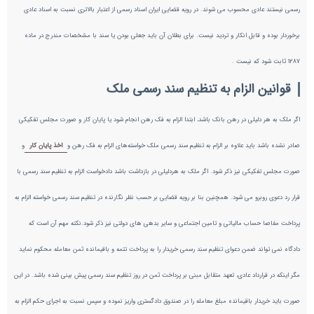
رسمی نیستند عادی محسوب می شوند. در رویه قضایی ایران اسناد رسمی از اعتبار بالاتری نسبت به اسناد عادی
برخوردار بوده و قابل انکار و تردید نیست. برای بطلان آن باید جعلی بودن یا سند با مشخصات مندرج در ماده
1287 ثابت شود که نیست .
قوانین الزام به تنظیم سند رسمی ملک
اگر ملک به هر دلیلی در رهن بانک باشد، ابتدا الزام به فک رهن انجام شود یا پایان کار و صورت مجلس تفکیکی
صادر نشده باشد باید علاوه بر الزام به تنظیم سند رسمی ملک خواسته‌های الزام به فک رهن و
اخذ پایان کار
و
صورت مجلس تفکیکی نیز ذکر شود. اگر ملک به هردلیلی در بازداشت باشد دادخواست الزام به تنظیم سند رسمی با
قرار رد دعوی روبرو می شود. همچنین بنا بر رویه قضایی بر حسب نظر نگارنده در تنظیم سند رسمی خواسته الزام به
پرداخت مفاصا حساب مالیاتی و تامین اجتماعی و سایر بدهی های دولتی نیز ذکر شود.نکته مهم آن است که
دادگاه نمی تواند ضمن دعوای تنظیم سند رسمی خریدار را به پرداخت تتمه و باقیمانده ثمن معامله محکوم نماید
مگر اینکه در قرارداد عادی، تعهد متقابل مبنی بر پرداخت ثمن در روز تنظیم سند رسمی پیش‌ بینی شده باشد. در این
صورت باید خریدار باقیمانده مبلغ معامله را در صندوق دادگستری واریز نموده و سپس نسبت به اجرای حکم الزام به