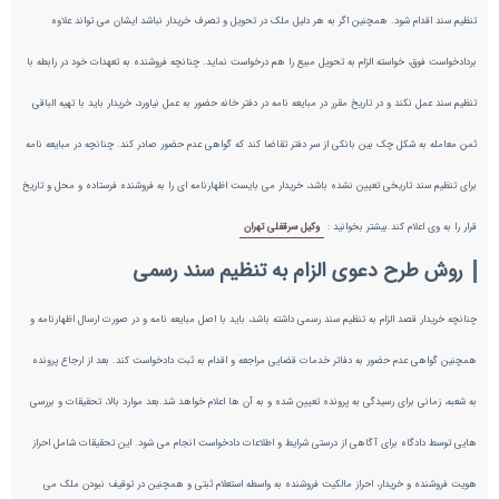
تنظیم سند اقدام شود. همچنین اگر به هر دلیل ملک در تحویل و تصرف خریدار نباشد ایشان می تواند علاوه
بردادخواست فوق، خواسته الزام به تحویل مبیع را هم درخواست نماید. چنانچه فروشنده به تعهدات خود در رابطه با
تنظیم سند عمل نکند و در تاریخ مقرر در مبایعه نامه در دفتر خانه حضور به عمل نیاورد، خریدار باید با تهیه الباقی
ثمن معامله به شکل چک بین بانکی از سر دفتر تقاضا کند که گواهی عدم حضور صادر کند. چنانچه در مبایعه نامه
برای تنظیم سند تاریخی تعیین نشده باشد، خریدار می بایست اظهارنامه ای را به فروشنده فرستاده و محل و تاریخ
قرار را به وی اعلام کند.بیشتر بخوانید :
وکیل سرقفلی تهران
روش طرح دعوی الزام به تنظیم سند رسمی
چنانچه خریدار قصد الزام به تنظیم سند رسمی داشته باشد، باید با اصل مبایعه نامه و در صورت ارسال اظهارنامه و
همچنین گواهی عدم حضور به دفاتر خدمات قضایی مراجعه و اقدام به ثبت دادخواست کند. بعد از ارجاع پرونده
به شعبه، زمانی برای رسیدگی به پرونده تعیین شده و به آن ها اعلام خواهد شد.بعد موارد بالا، تحقیقات و بررسی
هایی توسط دادگاه برای آگاهی از درستی شرایط و اطلاعات دادخواست انجام می شود. این تحقیقات شامل احراز
هویت فروشنده و خریدار، احراز مالکیت فروشنده به واسطه استعلام ثبتی و همچنین در توقیف نبودن ملک می