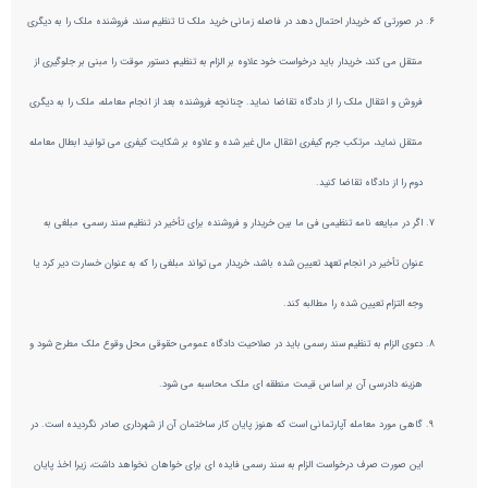
در صورتی که خریدار احتمال دهد در فاصله زمانی خرید ملک تا تنظیم سند، فروشنده ملک را به دیگری
منتقل می کند، خریدار باید درخواست خود علاوه بر الزام به تنظیم، دستور موقت را مبنی بر جلوگیری از
فروش و انتقال ملک را از دادگاه تقاضا نماید. چنانچه فروشنده بعد از انجام معامله، ملک را به دیگری
منتقل نماید، مرتکب جرم کیفری انتقال مال غیر شده و علاوه بر شکایت کیفری می توانید ابطال معامله
دوم را از دادگاه تقاضا کنید.
اگر در مبایعه نامه تنظیمی فی ما بین خریدار و فروشنده برای تأخیر در تنظیم سند رسمی، مبلغی به
عنوان تأخیر در انجام تعهد تعیین شده باشد، خریدار می تواند مبلغی را که به عنوان خسارت دیر کرد یا
وجه التزام تعیین شده را مطالبه کند.
دعوی الزام به تنظیم سند رسمی باید در صلاحیت دادگاه عمومی حقوقی محل وقوع ملک مطرح شود و
هزینه دادرسی آن بر اساس قیمت منطقه ای ملک محاسبه می شود.
گاهی مورد معامله آپارتمانی است که هنوز پایان کار ساختمان آن از شهرداری صادر نگردیده است. در
این صورت صرف درخواست الزام به سند رسمی فایده ای برای خواهان نخواهد داشت، زیرا اخذ پایان