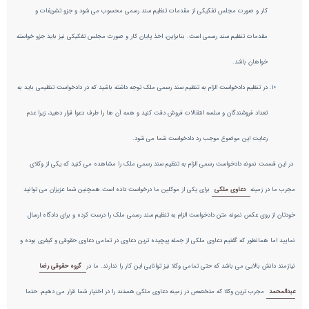
کار و صورت مجلس تفکیکی از مقدمات تنظیم سند رسمی محسوب می شود و جزو تشریفات و
مقدمات تنظیم سند رسمی است. بنابراین، اخذ پایان کار و صورت مجلس تفکیکی نیز باید جزو خواسته
خواهان باشد.
در تنظیم دادخواست الزام به تنظیم سند رسمی ملک توجه داشته باشید که در دادخواست تنظیمی باید به
تعداد فروشندگان و سلسه انتقالات فروش دقت کنید و همه آن ها را طرف دعوا قرار دهید، زیرا عدم
رعایت این موضوع موجب رد دادخواست شما می شود.
در این قسمت نمونه دادخواست رسمی الزام به تنظیم سند رسمی ملک را مشاهده می کنید که یکی از وکلای
مجرب ما در زمینه
دعاوی ملکی
برای یکی از موکلین ما درخواست داده است.همچنین شما عزیزان می توانید
خودتان از روی عکس نمونه متن دادخواست الزام به تنظیم سند رسمی ملک را درست کرده و برای دادگاه ارسال
نمایید اما همانطور که گفتیم دعاوی ملکی از جمله پیچیده ترین دعاوی در تمامی دعاوی حقوقی و کیفری بوده و
نیازمند دانش بالایی می باشد که حتی تمامی وکلا نیز توانایی این کار را ندارند. ما در
گروه حقوقی رضا
عبدالمحمد
مجرب ترین وکلا که متخصص در زمینه دعاوی ملکی هستند را در اختیار شما قرار می دهیم. حتما