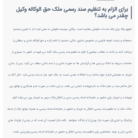
برای الزام به تنظیم سند رسمی ملک حق الوکاله وکیل
چقدر می باشد؟
حقوق وکلا برای ارائه خدمات حقوقی متفاوت است. وکلای موسسه حقوقی ما سعی کرده اند با تعیین دستمزد
منصفانه و رعایت تعرفه قانونی در خصوص دعاوی ملکی، دستمزد را اعلام کرده و حق الوکاله عادی و منطقی را
دریافت کنند.در ادامه با مطالب بیشتری از الزام به تنظيم سند رسمی ملک آشنا می شوید:در کشور ما بسیاری از
معاملات مربوط به املاک و زمین ها و آپارتمان ها به صورت عادی و با سند عادی منعقد می گردد. پس از مدتی
خریدار به هردلیلی اعم از جواز ساخت و یا انتقالات بعدی نسبت به ملک خود نیاز به سند رسمی دارد. حال آنکه در
حال حاضر سند در دفتر املاک به نام فروشنده اصلی می باشد، در این حالت در صورت عدم همکاری و توافق بین
فروشنده و خریدار برای حضور در دفترخانه اسناد رسمی مبنی بر انتقال پلاک مزبور به خریدار، وی می تواند الزام
مالک ملک را به تنظیم سند رسمی، انتقال به خریدار و حضور در دفترخانه اسناد رسمی به همراه توابع ملک از جمله
پارکینگ و انباری (در صورت دارا بودن) را از دادگاه بخواهد. نکته حائز اهمیت آن است که در برخی از قرارداد های
عادی زمان و موعد مشخصی برای تنظیم سند رسمی انتقال و حضور در دفترخانه اسناد رسمی پیش‌بینی نشده