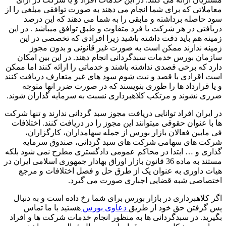
معاملاتی که برای شما انجام می دهند به صورت توافقی مبلغی را از
سود حاصله برداشته و مابقی را به شما می دهند که این درصد
دریافتی در هر شرکت یا فرد متفاوت و طبق توافق میباشد . در این
زمینه هم باید دقت داشته باشید زیرا افرادی که تخصصی در این
زمینه ندارند ممکن است به صورت غیر قانونی و بدون مجوز
سازمان بورس خدمات سبدگردانی انجام دهند. در این بین امکان
دارد که برخی قصدی نداشته باشند و خدماتی را ارائه کنند اما ممکن
است اقرادی با قصد و نیت شوم سود های غیر متعارف دریافت کنند
و یا قرارداد ها را طوری بنویسند که در صورت ضرر انها متوجه
ضرری نشوند و مرتکب کلاهبرداری نسبت به سرمایه گذاران شوند.
در ایران افراد توانایی دریافت مجوز سبد گردانی ندارند و تنها شرکت
ها با عنوان حقوقی میتوانند این مجوز را در دریافت کنند. اختلافات
فی مابین فعالان بازار بورس از جمله سهامداران، کارگزاران،
شرکت های سهامی شرکت های سبد گردانی، صندوق سرمایه
گذاری و … ابتدا در محاکم عمومی دادگستری مطرح نمی شود بلکه
مستند به ماده 36 قانون بازار اوراق بهادار جمهوری اسلامی ایران در
هیات داوری به عنوان یک از طرق حل و فصل اختلافات و مرجع
اختصاصی شبه قضایی اجباری صورت می گیرد.
اگر کلاهبرداری در بازار بورس برای شما رخ داده است و به دنبال
پس گرفتن حق خود از طريق
دعاوی بورس
هستید با ما تماس
بگیرید. در سبدگردانی ها به منظور انجام خدمات شرکت ها و افراد