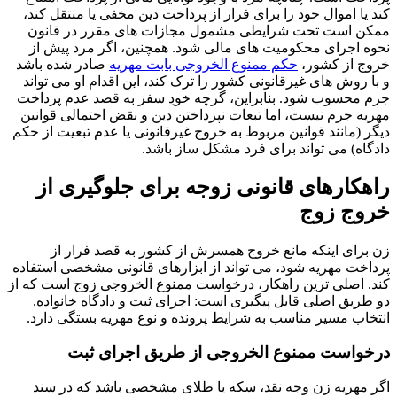
کند یا اموال خود را برای فرار از پرداخت دین مخفی یا منتقل کند،
ممکن است تحت شرایطی مشمول مجازات های مقرر در قانون
نحوه اجرای محکومیت های مالی شود. همچنین، اگر مرد پیش از
خروج از کشور،
حکم ممنوع الخروجی بابت مهریه
صادر شده باشد
و با روش های غیرقانونی کشور را ترک کند، این اقدام او می تواند
جرم محسوب شود. بنابراین، گرچه خودِ سفر به قصد عدم پرداخت
مهریه جرم نیست، اما تبعات نپرداختن دین و نقض احتمالی قوانین
دیگر (مانند قوانین مربوط به خروج غیرقانونی یا عدم تبعیت از حکم
دادگاه) می تواند برای فرد مشکل ساز باشد.
راهکارهای قانونی زوجه برای جلوگیری از
خروج زوج
زن برای اینکه مانع خروج همسرش از کشور به قصد فرار از
پرداخت مهریه شود، می تواند از ابزارهای قانونی مشخصی استفاده
کند. اصلی ترین راهکار، درخواست ممنوع الخروجی زوج است که از
دو طریق اصلی قابل پیگیری است: اجرای ثبت و دادگاه خانواده.
انتخاب مسیر مناسب به شرایط پرونده و نوع مهریه بستگی دارد.
درخواست ممنوع الخروجی از طریق اجرای ثبت
اگر مهریه زن وجه نقد، سکه یا طلای مشخصی باشد که در سند