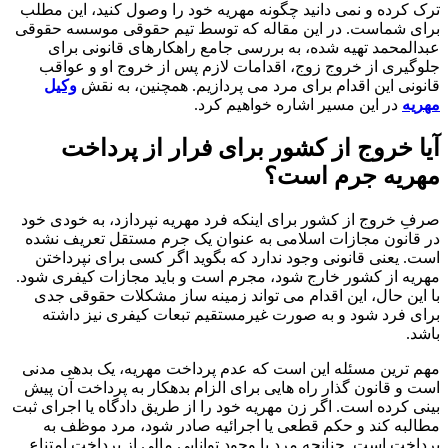
ترک کرده و نمی دانید چگونه مهریه خود را وصول کنید، این مطلب
برای شماست. در این مقاله که توسط تیم حقوقی موسسه حقوقی
عبدالمحمد تهیه شده، به بررسی جامع راهکارهای قانونی برای
جلوگیری از خروج زوج، اقدامات لازم پس از خروج او و عواقب
قانونی این اقدام برای مرد می پردازیم. همچنین، به نقش
وکیل
مهریه
در این مسیر اشاره خواهیم کرد.
آیا خروج از کشور برای فرار از پرداخت
مهریه جرم است؟
صرفِ خروج از کشور برای اینکه فرد مهریه نپردازد، به خودی خود
در قانون مجازات اسلامی به عنوان یک جرم مستقل تعریف نشده
است. یعنی قانونی وجود ندارد که بگوید اگر کسی برای نپرداختن
مهریه از کشور خارج شود، مجرم است و باید مجازات کیفری شود.
با این حال، این اقدام می تواند زمینه ساز مشکلات حقوقی جدی
برای فرد شود و به صورت غیرمستقیم تبعات کیفری نیز داشته
باشد.
مهم ترین مسئله این است که عدم پرداخت مهریه، یک بدهی مدنی
است و قانون گذار راه هایی برای الزام بدهکار به پرداخت آن پیش
بینی کرده است. اگر زن مهریه خود را از طریق دادگاه یا اجرای ثبت
مطالبه کند و حکم قطعی یا اجرائیه صادر شود، مرد موظف به
پرداخت است. چنانچه مرد با وجود توانایی مالی از پرداخت امتناع