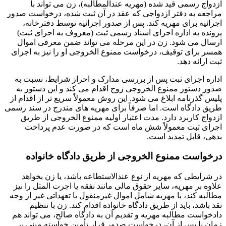
ازدواج رسمی قید شده (مهریه عندالمطالبه)، زن می تواند با
مراجعه به دفتر ازدواجی که عقد در آن ثبت شده، درخواست صدور
اجرائیه برای مهریه کند. پس از صدور اجرائیه توسط دفترخانه،
پرونده به اداره اجرای اسناد رسمی ثبت (معروف به اجرای ثبت)
ارسال می شود. زن در این مرحله می تواند ضمن معرفی اموال
همسر برای توقیف، درخواست ممنوع الخروجی او را نیز به اجرای
ثبت ارائه دهد.
اداره اجرای ثبت پس از بررسی مدارک و احراز شرایط، نسبت به
صدور دستور ممنوع الخروجی زوج اقدام می کند و این دستور به
پلیس گذرنامه ابلاغ می شود. این روش معمولاً سریع تر از اقدام از
طریق دادگاه است. اما صرفاً برای مهریه های مندرج در سند رسمی
ازدواج کاربرد دارد. مدت اعتبار اولیه ممنوع الخروجی از طریق
اجرای ثبت معمولاً شش ماه است که در صورت عدم پرداخت
بدهی، قابل تمدید است.
درخواست ممنوع الخروجی از طریق دادگاه خانواده
در شرایطی که مهریه از نوع عندالاستطاعه باشد، یا زن بخواهد
علاوه بر مهریه، سایر حقوق مالی مانند نفقه یا اجرت المثل را نیز
مطالبه کند، یا مهریه شامل اموال غیرمنقول یا تعهداتی غیر از وجه
نقد باشد، باید از طریق دادگاه خانواده اقدام کند. زن با تنظیم
دادخواست مطالبه مهریه و تقدیم آن به دادگاه صالح، می تواند هم
زمان یا پس از آن، درخواست صدور قرار تأمین خواسته مبنی بر