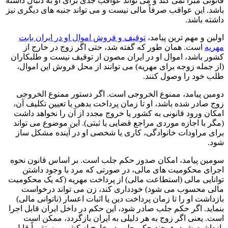
قانونی مبرا نمی کند و می تواند عواقب جدی برای او به دنبال داشته
باشد. این عواقب صرفاً مالی نیست و می تواند جنبه های دیگری نیز
داشته باشد.
اولین و مهم ترین پیامد،
توقیف و فروش اموال او در ایران بابت
مهریه
است. همان طور که گفته شد، حتی اگر زوج در خارج از
کشور باشد، اموال او در ایران مصون از توقیف نیست و طلبکاران
(از جمله زوجه برای مهریه) می توانند از محل فروش این اموال،
طلب خود را وصول کنند.
دومین پیامد، ممنوع الخروجی است. اگر دستور ممنوع الخروجی
زوج صادر شده باشد، او تا زمان پرداخت بدهی یا تعیین تکلیف آن،
امکان ورود قانونی به کشور یا خروج مجدد از آن را نخواهد داشت
(مگر با اجازه موردی مراجع قضایی یا ثبتی). این موضوع می تواند
برای مراودات خانوادگی، کاری یا شخصی او در آینده مشکل ساز
شود.
سومین پیامد، امکان صدور حکم جلب است. بر اساس قانون نحوه
اجرای محکومیت های مالی، در صورتی که مرد با وجود داشتن
توانایی مالی (استطاعت مالی) از پرداخت مهریه (که یک محکومیت
مالی محسوب می شود) خودداری کند، زن می تواند درخواست
بازداشت او را تا زمان پرداخت دین یا اثبات اعسار (ناتوانی مالی)
بنماید. اگر حکم جلب صادر شود، این حکم در داخل ایران قابل اجرا
است. یعنی اگر زوج به هر دلیلی به ایران بازگردد، ممکن است
بازداشت شود. هرچند حکم جلب در خارج از کشور مستقیماً قابل