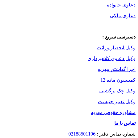
دعاوی خانواده
دعاوی ملکی
دسترسی سریع :
وکیل انحصار وراثت
وکیل دعاوی کلاهبرداری
اجرا گذاشتن مهریه
کمییسون ماده 12
وکیل چک برگشتی
وکیل تغییر جنیست
مشاوره حقوقی مهریه
تماس با ما
شماره تماس دفتر :
02188501196