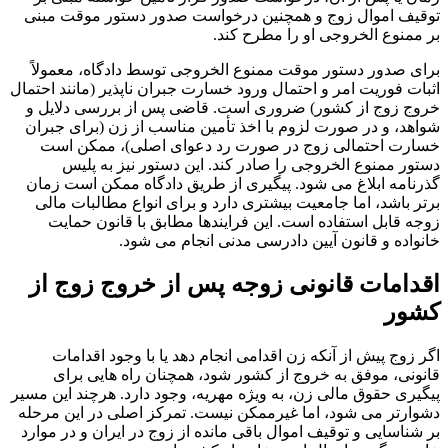
توقیف اموال زوج و همچنین درخواست صدور دستور موقت مبنی
بر ممنوع الخروجی او را مطرح کند.
برای صدور دستور موقت ممنوع الخروجی توسط دادگاه، معمولاً
اثبات فوریت امر و احتمال ورود خسارت جبران ناپذیر (مانند احتمال
خروج زوج از کشور) ضروری است. قاضی پس از بررسی دلایل و
شواهد، و در صورت لزوم با اخذ تأمین مناسب از زن (برای جبران
خسارت احتمالی زوج در صورت رد دعوای اصلی)، ممکن است
دستور ممنوع الخروجی را صادر کند. این دستور نیز به پلیس
گذرنامه ابلاغ می شود. پیگیری از طریق دادگاه ممکن است زمان
برتر باشد، اما جامعیت بیشتری دارد و برای انواع مطالبات مالی
زوجه قابل استفاده است. این فرایندها مطابق با قانون حمایت
خانواده و قانون آیین دادرسی مدنی انجام می شود.
اقدامات قانونی زوجه پس از خروج زوج از
کشور
اگر زوج پیش از آنکه زن اقدامی انجام دهد یا با وجود اقدامات
قانونی، موفق به خروج از کشور شود، همچنان راه هایی برای
پیگیری حقوق مالی زن، به ویژه مهریه، وجود دارد. هرچند این مسیر
دشوارتر می شود، اما غیرممکن نیست. تمرکز اصلی در این مرحله
بر شناسایی و توقیف اموال باقی مانده از زوج در ایران و در موارد