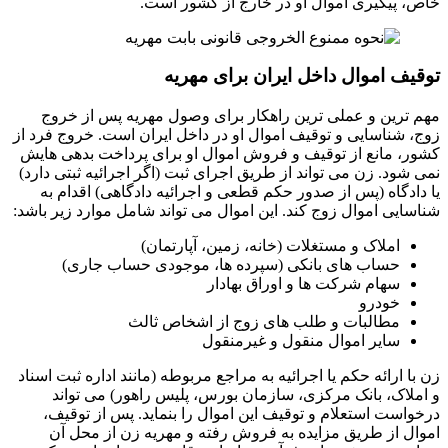
خاص، پیگیری اموال او در خارج از کشور است.
توقیف اموال داخل ایران برای مهریه
مهم ترین و عملی ترین راهکار برای وصول مهریه پس از خروج
زوج، شناسایی و توقیف اموال او در داخل ایران است. خروج فرد از
کشور، مانع از توقیف و فروش اموال او برای پرداخت بدهی هایش
نمی شود. زن می تواند از طریق اجرای ثبت (اگر اجرائیه ثبتی دارد)
یا دادگاه (پس از صدور حکم قطعی و اجرائیه دادگاهی) اقدام به
شناسایی اموال زوج کند. این اموال می تواند شامل موارد زیر باشد:
املاک و مستغلات (خانه، زمین، آپارتمان)
حساب های بانکی (سپرده ها، موجودی حساب جاری)
سهام شرکت ها و اوراق بهادار
خودرو
مطالبات و طلب های زوج از اشخاص ثالث
سایر اموال منقول و غیرمنقول
زن با ارائه حکم یا اجرائیه به مراجع مربوطه (مانند اداره ثبت اسناد
و املاک، بانک مرکزی، سازمان بورس، پلیس راهور) می تواند
درخواست استعلام و توقیف این اموال را بنماید. پس از توقیف،
اموال از طریق مزایده به فروش رفته و مهریه زن از محل آن