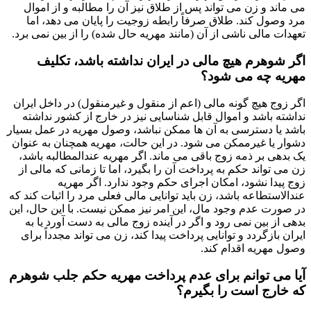
می ماند و زن می تواند پس از طلاق نیز آن را مطالبه و از اموال
مرد وصول کند. طلاق صرفاً رابطه زوجیت را پایان می دهد، اما
تعهدات مالی ناشی از آن (مانند مهریه حال شده) را از بین نمی برد.
اگر شوهرم هیچ مالی در ایران نداشته باشد، تکلیف
مهریه چه می شود؟
اگر زوج هیچ گونه مالی (اعم از منقول و غیرمنقول) در داخل ایران
نداشته باشد و اموال قابل شناسایی نیز در خارج از کشور نداشته
باشد یا دسترسی به آن ها ممکن نباشد، وصول مهریه در عمل بسیار
دشوار یا غیرممکن می شود. در این حالت، مهریه همچنان به عنوان
یک بدهی بر ذمه زوج باقی می ماند. اگر مهریه عندالمطالبه باشد،
زن می تواند حکم به پرداخت آن را بگیرد، اما تا زمانی که مالی از
زوج پیدا نشود، امکان اجرای حکم وجود ندارد. اگر مهریه
عندالاستطاعه باشد، زن باید توانایی مالی فعلی مرد را اثبات کند که
در صورت عدم وجود مال، این امر نیز ممکن نیست. با این حال، این
بدهی از بین نمی رود و اگر در آینده زوج مالی به دست آورد یا به
ایران بازگردد و توانایی پرداخت پیدا کند، زن می تواند مجدداً برای
وصول مهریه اقدام کند.
آیا می توانم برای عدم پرداخت مهریه حکم جلب شوهرم
که خارج است را بگیرم؟