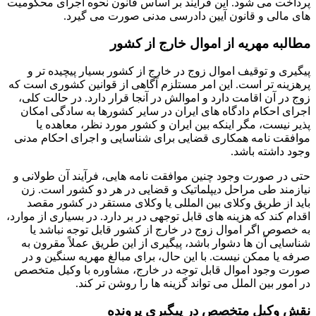
پرداخت می شود. این فرآیند بر اساس قانون نحوه اجرای محکومیت
های مالی و قانون آیین دادرسی مدنی صورت می گیرد.
مطالبه مهریه از اموال خارج از کشور
پیگیری و توقیف اموال زوج در خارج از کشور بسیار پیچیده تر و
پرهزینه تر است. این امر مستلزم آگاهی از قوانین کشوری است که
زوج در آن اقامت دارد و اموالش در آنجا قرار دارد. در حالت کلی،
اجرای احکام دادگاه های ایران در سایر کشورها به سادگی امکان
پذیر نیست، مگر اینکه بین ایران و کشور مورد نظر، معاهده یا
موافقت نامه همکاری قضایی برای شناسایی و اجرای احکام مدنی
وجود داشته باشد.
حتی در صورت وجود چنین موافقت نامه هایی، فرآیند آن طولانی و
نیازمند طی مراحل دیپلماتیک و قضایی در هر دو کشور است. زن
باید از طریق وکلای بین المللی یا وکلای مستقر در کشور مقصد
اقدام کند که هزینه های قابل توجهی در بر دارد. در بسیاری از موارد،
به خصوص اگر اموال زوج در خارج از کشور قابل توجه نباشد یا
شناسایی آن ها دشوار باشد، پیگیری از این طریق عملاً مقرون به
صرفه یا ممکن نیست. با این حال، برای مبالغ مهریه سنگین و در
صورت وجود اموال قابل توجه در خارج، مشاوره با وکیل متخصص
در امور بین الملل می تواند گزینه ها را روشن تر کند.
نقش وکیل متخصص در پیگیری پرونده