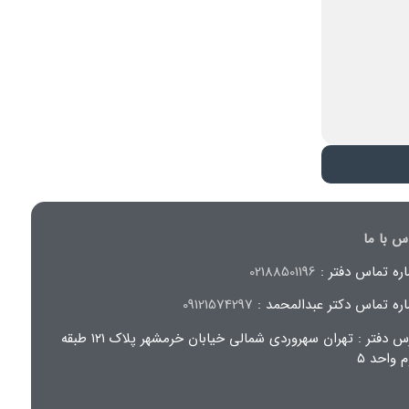
س با ما
ره تماس دفتر :
02188501196
ره تماس دکتر عبدالمحمد :
09121574297
آدرس دفتر : تهران سهروردی شمالی خیابان خرمشهر پلاک ۱۲۱ طبقه
 واحد ۵