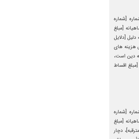
اره [شماره
هیانه [مبلغ
دلیل [دلایل
ش هزینه های
ه ملزم به تأدیه دین است،
[مبلغ اقساط
اره [شماره
هیانه [مبلغ
ترقبه]، دچار