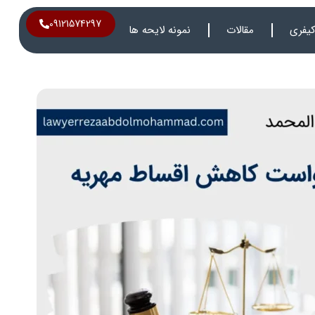
09121574297
یفری
مقالات
نمونه لایحه ها