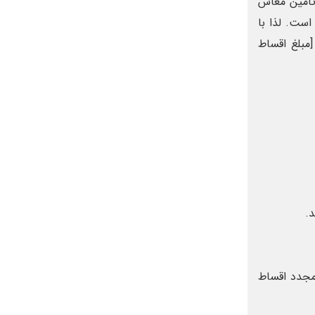
تأمین معاش
است. لذا با
 [مبلغ اقساط
.
مجدد اقساط