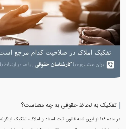
تفکیک به لحاظ حقوقی به چه معناست؟
در ماده 106 از آیین نامه قانون ثبت اسناد و املاک، تفکیک ا