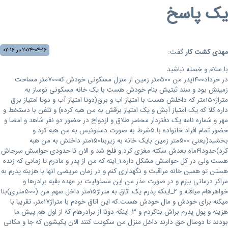
یک پاسخ
2024-04-16 در 02:16
مهدی کشت کار
گفت:
با سلام و خسته نباشید
در خرداد1400پدر من 500متر زمین از منزل مسکونی خودش که700متر مساحت
زمینش بود و سند ثبتیش بنام خودش هست با یک خانه مسکونی نوساز به
متراژ150متر که داخلش هست با امتیاز اب و برق(دوتا امتیاز آب و دوتا امتیاز برق
داره کلا که یک امتیاز آبش و یک امتیاز برقش به من هبه کرده) و تلفن با دستخط و
مهر و شماره نامه یک دفتردار محضر طلاق و ازدواج در حضور دو نفر شاهد و امضا و
حضور تمام افراد خانواده با 5شرط به صورت دستونیس به من هبه کرد و
بخشید(یعنی 500متر زمین بایک خانه به زیربنا150متر داخلش به من هبه
کرد)حدودا4ماه بعدش سکته مغزی کرد و فلج شد و الان تا حدودی حواسش سرجاش
هست ولی در کل حواسش مشکل داره.1_اینه که من از پدر و مادرم تا زمانی که زنده
هستن تو همین خانه مراقبت و نگهداری کنم و در زمان مریضی انها با هزینه پدرم به
مراکز درمانی ببرم و در صورت عذر من این مسئولیت بر عهده بقیه برادرها و
خواهرهام میافته و 2_اینکه پدرم یک اتاق به متراژ15متر داخل سهم من (500متری)بنا
میکنه برای خودش و مال خودش هست.که این اتاق خودم با متراژ17متر، تقریبا با
هزینه و پول پدرم براش بناکردم ‌و 3_اینکه دوتا از برادرهام که از اول هم پیش ما
بودند تا دوسال حق دارند داخل منزل من سکونت کنند الان یکیشون که جا و مکانی