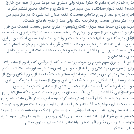
نداره خودم اجازه دادم که هنوز بمونه ولی دیگری سر موعد مقرر از سهم من خارج
شده4_اینکه دیوار جداکننده بین سهم من(500متری)و200متر مجاور نکشم مگر با
اجازه پدرم و بعد از پدرم بلامانع هست5_اینکه مغزن اب بتنی که در مرز سهم من
و200متر مجاور هست رو تخریب نکنم ولی بعد از پدرم بلامانع هست.
درب ورودی حیاط سهم من(500متری)وهم200متری مجاور ،سمت قسمت من قرار
داره و کلیدش بغیر از خودم و برادرم که پیشم هست، دست دوتا برادرای دیگه ام که
ازقبل پدرم کلیدرو به انها داده بوده،هست و رفت و امد دارند.ضمن اینکه من از اون
تاریخ تا الان 3یا 4تا کار تخریب و بنا با داشتن قرارداد داخل سهم خودم انجام دادم
مثل ساخت سرویس بهداشتی نیمه کاره و تخریب نخاله ساختمانی و تغییر داخل
نمای ساختمان و …
قبض اب و برق سهم خودم رو خودم پرداخت میکنم از موقعی که برادرم از خانه رفته.‌
ولی از سرویس بهداشتی و از امتیاز اب و برق زمین200متر مجاور هم استفاده میکنم.
میخواستم بدونم این نوشته تا چه اندازه معتبر هست؟ایا بعد از پدرم امکان رجوع از
هبه توسط وراث امکان پذیر است؟یا حتی الان رجوع از هبه توسط پدرم؟چون الان
دوتا از برادرهام که رفت امد دارند پشیمان شدن از امضایی که کردند و با من
سرناسازگاری گذاشتند و میگن ملک مطعلق به پدرم هست.ضمن اینکه سال87 پدرم
به بقیه برادرهام هر کدام قطعه زمینی هبه کرده بوده.این200متر باقی مانده هم پدرم
با وصیت برای خواهرهام گذاشته.و هم اینکه الان دارم میرم خدمت سربازی و دو ماه
خونه نیستم ولی بعد از دوماه اموزشی محل خدمتم نزدیک خونه هست و شبها خونه
هستم. طبق شرط اول باید بقیه بیایند برای نگهداری پدر و مادرم ایا راهی وجود داره
بتونم سند رسمی بگیرم.اگر بنده رو راهنمایی کنید خیلی ممنون میشم.
خیلی متشکر