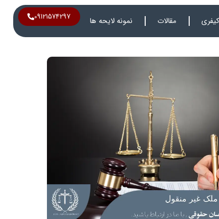
09121574297
یفری
مقالات
نمونه لایحه ها