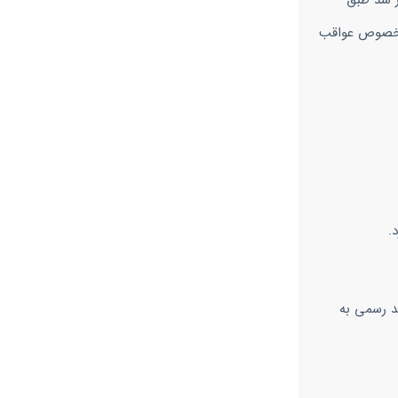
 قرار شد طبق
در خصوص عواقب
.
د رسمی به