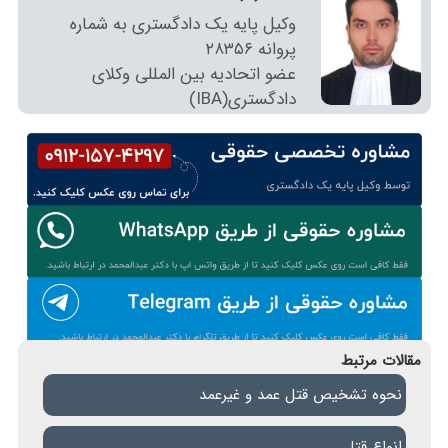
وکیل پایه یک دادگستری به شماره
پروانه ٢٨٣٥٦
عضو اتحادیه بین المللی وکلای
دادگستری(IBA)
مقالات مرتبط
نحوه تشخیص قتل عمد و غیرعمد
انواع قتل