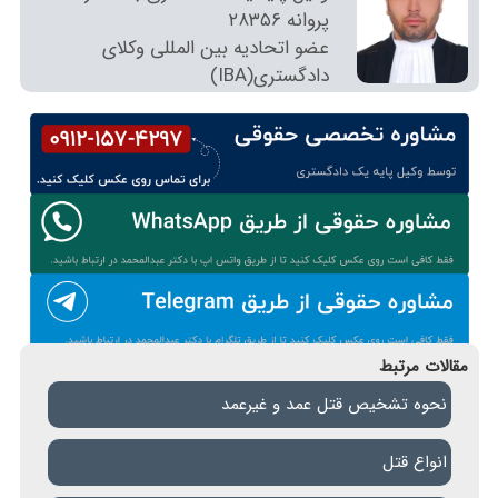
پروانه ٢٨٣٥٦
عضو اتحادیه بین المللی وکلای
دادگستری(IBA)
مقالات مرتبط
نحوه تشخیص قتل عمد و غیرعمد
انواع قتل