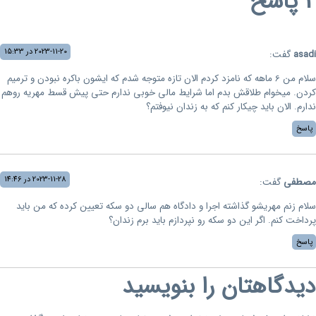
2 پاسخ
2023-11-20 در 15:33
asadi
گفت:
سلام من 6 ماهه که نامزد کردم الان تازه متوجه شدم که ایشون باکره نبودن و ترمیم
کردن. میخوام طلاقش بدم اما شرایط مالی خوبی ندارم حتی پیش قسط مهریه روهم
ندارم. الان باید چیکار کنم که به زندان نیوفتم؟
پاسخ
2023-11-28 در 14:46
مصطفی
گفت:
سلام زنم مهریشو گذاشته اجرا و دادگاه هم سالی دو سکه تعیین کرده که من باید
پرداخت کنم. اگر این دو سکه رو نپردازم باید برم زندان؟
پاسخ
دیدگاهتان را بنویسید