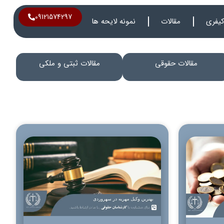
09121574297
یفری
مقالات
نمونه لایحه ها
مقالات حقوقی
مقالات ثبتی و ملکی