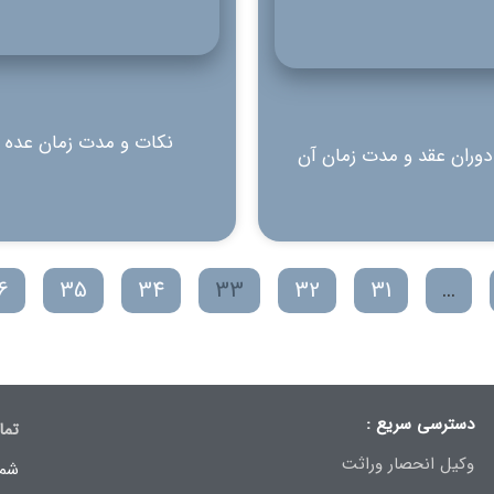
نکات و مدت زمان عده 
دوران عقد و مدت زمان آن
6
35
34
33
32
31
…
دسترسی سریع :
تما
وکیل انحصار وراثت
شما