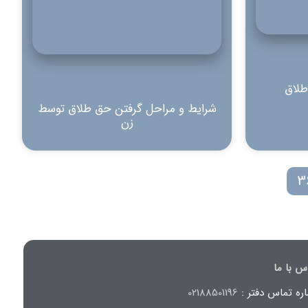
طلاق
شرایط و مراحل گرفتن حق طلاق توسط
زن
3
س با ما
ره تماس دفتر :
02188501196