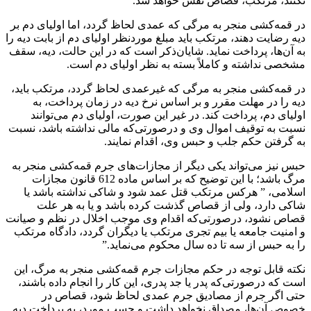
نکنند، مرتکب، قصاص نفس خواهد شد.
در قمه‌کشی منجر به مرگی که عمدی لحاظ گردد، اما اولیای دم بر
دیه رضایت دهند، مرتکب باید مبلغ موردنظر اولیای دم از بابت دیه را
به آن‌ها، پرداخت نماید. شایان‌ذکر است که در این حالت، دیه، سقف
مشخصی نداشته و کاملاً بسته به نظر اولیای دم است.
در قمه‌کشی منجر به مرگی که غیرعمدی لحاظ گردد، مرتکب باید،
دیه را در مهلت مقرر و بر اساس نرخ دیه در زمان پرداخت، به
اولیای دم، پرداخت کند. در غیر این صورت، اولیای دم می‌توانند
نسبت به توقیف اموال وی و درصورتی‌که مالی نداشته باشد، نسبت
به گرفتن حکم جلب و حبس وی، اقدام نمایند.
حبس نیز می‌تواند یکی دیگر از مجازات‌های جرم قمه‌کشی منجر به
مرگ باشد؛ با این توضیح که بر اساس ماده 612 قانون مجازات
اسلامی، ” هرکس مرتکب قتل عمد شود و شاکی نداشته باشد یا
شاکی دارد، ولی از قصاص گذشت کرده باشد و یا به هر علت
قصاص نشود، درصورتی‌که اقدام وی موجب اخلال در نظم و صیانت
و امنیت جامعه یا بیم تجری مرتکب یا دیگران گردد، دادگاه مرتکب
را به حبس از سه تا ده سال محکوم می‌نماید.”
نکته قابل ‌توجه در حکم مجازات جرم قمه‌کشی منجر به مرگ، این
است که درصورتی‌که پدر یا جد پدری، این کار را انجام داده باشند،
حتی اگر جرم از مصادیق جرم عمدی لحاظ شود، قصاص در
خصوص آن‌ها، مصداق نخواهد داشت و حسب مورد، به پرداخت دیه