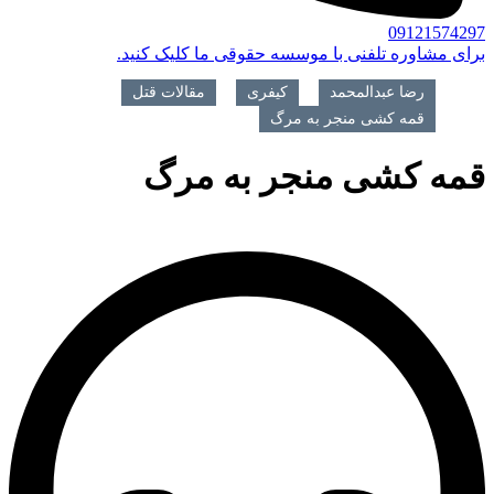
09121574297
برای مشاوره تلفنی با موسسه حقوقی ما کلیک کنید.
رضا عبدالمحمد
>
کیفری
>
مقالات قتل
>
قمه کشی منجر به مرگ
قمه کشی منجر به مرگ