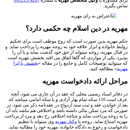
برای مشاوره با
وکیل متخصص مهریه
با شماره
09121574297
تماس بگیرید.
مهریه در دین اسلام چه حکمی دارد؟
حکم مهریه بدین صورت است که زوج موظف است برای تحکیم
روابط خانواده و ابراز علاقه خود به زوجه مهریه را پرداخت نماید. و
در قبال مهریه، زوجه میتواند از حق خود گذشت نماید و یا آن را
بپذیرد.
یکی از مواردی که گاها اتفاق می افتد بخشش مهریه است
که میتوانید توضیحات کامل و جامع را در مقاله «
بخشش یا ابرا
مهریه
» مطالعه کنید.
مراحل ارائه دادخواست مهریه
در دفاتر اسناد رسمی محلی که عقد در آن جاری می شود، آنچه
عرف است 110 سکه تمام بهار آزادی و یا سکه امامی میباشد که
بعد از خواندن عقد و ثبت سند ازدواج در عقدنامه ذکر می شود. در
صورتی که مرد تمکن مالی داشته باشد و اختلافی هم نباشد باید آن
را به زوجه پرداخت نماید و چناچه اختلافی رخ دهد و مرد از پرداخت
مهریه امتناع نماید، زوجه یا
وکیل مهریه
وی میتواند با تنظیم
دادخواست و رجوع به دادگاه خانواده، مهریه خود را مطالبه نماید.