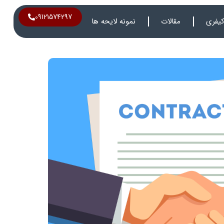
09121574297
یفری
مقالات
نمونه لایحه ها