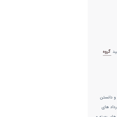
ید
گروه
 و دانستن
رداد های
 های بهینه و